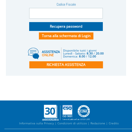
Codice Fiscale
Recupera password
Torna alla schermata di Login
Disponibile tutti i giorni
ASSISTENZA
Lunedì - Sabato:
8.30
/
20.00
ONLINE
Domenica:
8.00
/
12.00
RICHIESTA ASSISTENZA
Informativa sulla Privacy | Condizioni di utilizzo | Redazione | Credits